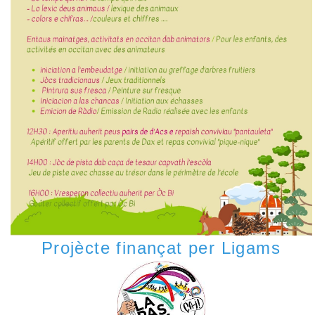
Projècte finançat per Ligams