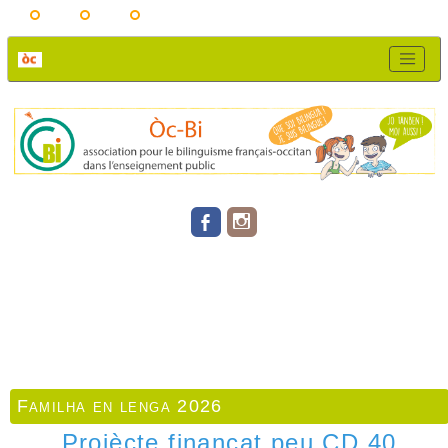
Familha en lenga 2026
Projècte finançat peu CD 40