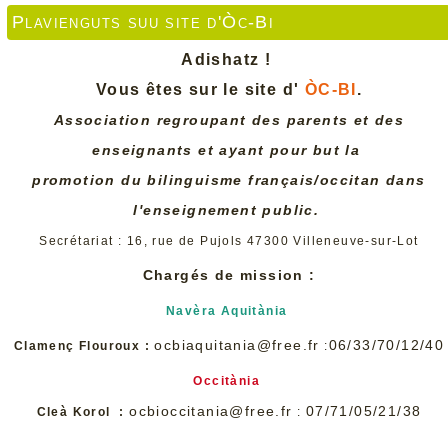
Plavienguts suu site d'Òc-Bi
Adishatz !
Vous êtes sur le site d'
ÒC-BI
.
Association regroupant des parents et des
enseignants et ayant pour but la
promotion du bilinguisme français/occitan dans
l'enseignement public.
Secrétariat : 16, rue de Pujols 47300 Villeneuve-sur-Lot
Chargés de mission :
Navèra Aquitània
ocbiaquitania@free.fr
06/33/70/12/40
Clamenç Flouroux :
:
Occitània
ocbioccitania@free.fr
07/71/05/21/38
Cleà Korol :
: