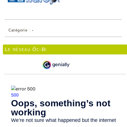
Catégorie :
-
Le réseau Òc-Bi