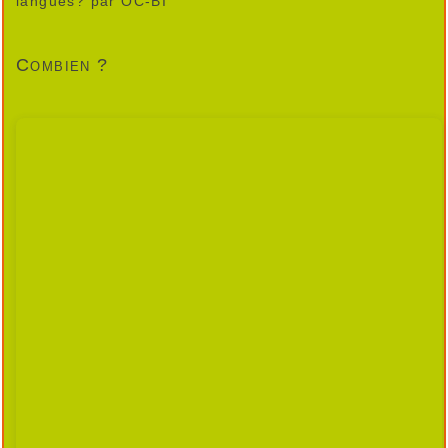
langues?
par ÒC-BI
Combien ?